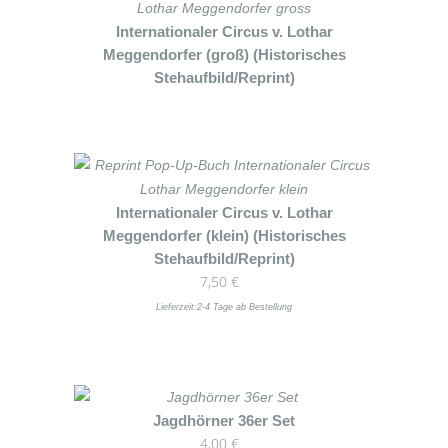
Internationaler Circus v. Lothar
Meggendorfer (groß) (Historisches
Stehaufbild/Reprint)
Internationaler Circus v. Lothar
Meggendorfer (klein) (Historisches
Stehaufbild/Reprint)
7,50
€
Lieferzeit:
2-4 Tage ab Bestellung
Dieses
Jagdhörner 36er Set
4,00
€
Produkt