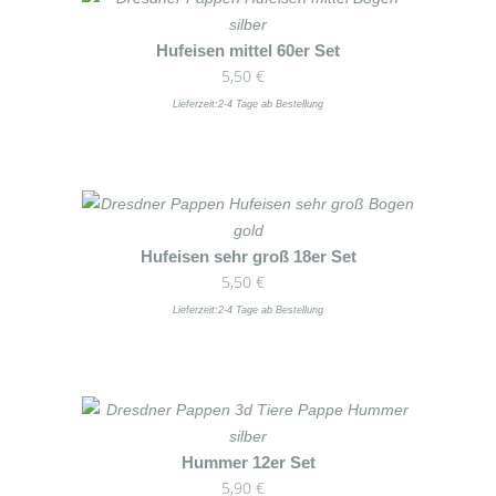
Dieses
Hufeisen mittel 60er Set
5,50
€
Produkt
weist
Lieferzeit:
2-4 Tage ab Bestellung
mehrere
Varianten
auf.
Die
Optionen
Dieses
Hufeisen sehr groß 18er Set
können
5,50
€
Produkt
auf
weist
Lieferzeit:
2-4 Tage ab Bestellung
der
mehrere
Produktseite
Varianten
gewählt
auf.
werden
Die
Optionen
Dieses
Hummer 12er Set
können
5,90
€
Produkt
auf