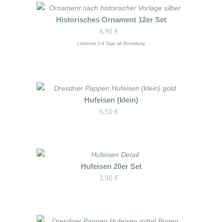
Dieses
Historisches Ornament 12er Set
4,90
€
Produkt
weist
Lieferzeit:
2-4 Tage ab Bestellung
mehrere
Varianten
auf.
Die
Hufeisen (klein)
Optionen
6,50
€
können
auf
der
Produktseite
gewählt
Hufeisen 20er Set
werden
3,90
€