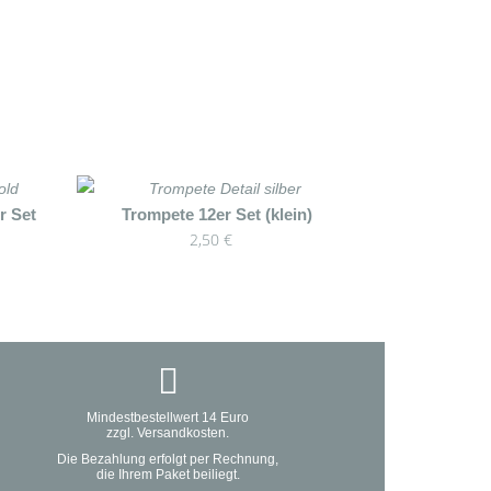
r Set
Trompete 12er Set (klein)
2,50
€
Mindestbestellwert 14 Euro
zzgl. Versandkosten.
Die Bezahlung erfolgt per Rechnung,
die Ihrem Paket beiliegt.