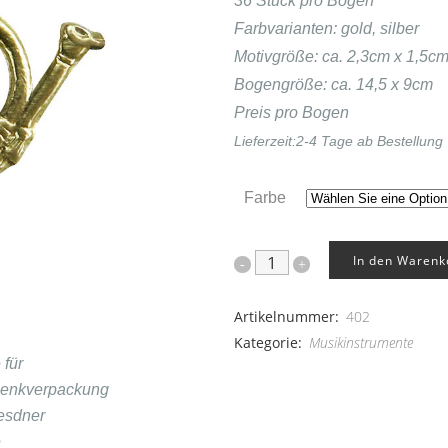
36 Stück pro Bogen
Farbvarianten: gold, silber
Motivgröße: ca. 2,3cm x 1,5c
Bogengröße: ca. 14,5 x 9cm
Preis pro Bogen
Lieferzeit:
2-4 Tage ab Bestellung
Farbe
In den Warenk
Jagdhörner
36er
Artikelnummer:
402
Set
Kategorie:
Musikinstrumente
quantity