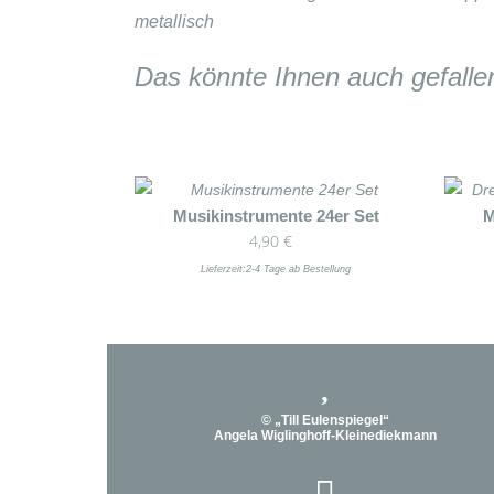
Das könnte Ihnen auch gefalle
Dieses
Musikinstrumente 24er Set
Dieses
M
4,90
€
Produkt
Produk
weist
weist
Lieferzeit:
2-4 Tage ab Bestellung
mehrere
mehre
Varianten
Varian
auf.
auf.
Die
Die
Optionen
Option
© „Till Eulenspiegel“
können
könne
Angela Wiglinghoff-Kleinediekmann
auf
auf
der
der