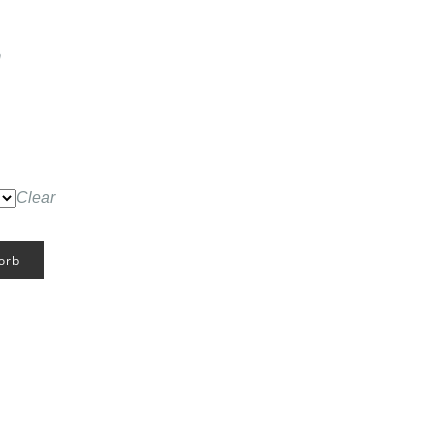
m
Clear
orb