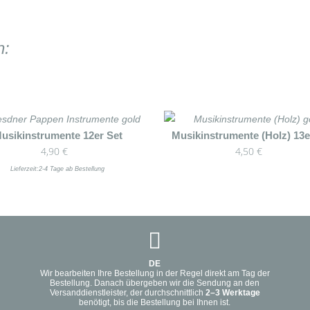
n:
usikinstrumente 12er Set
Musikinstrumente (Holz) 13e
4,90
€
4,50
€
t
Lieferzeit:
2-4 Tage ab Bestellung
re
ten
en
DE
n
Wir bearbeiten Ihre Bestellung in der Regel direkt am Tag der
Bestellung. Danach übergeben wir die Sendung an den
Versanddienstleister, der durchschnittlich
2–3 Werktage
benötigt, bis die Bestellung bei Ihnen ist.