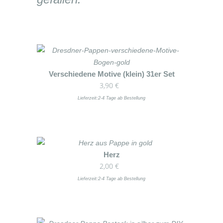
Dieses
Verschiedene Motive (klein) 31er Set
3,90
€
Produkt
weist
Lieferzeit:
2-4 Tage ab Bestellung
mehrere
Varianten
auf.
Die
Dieses
Herz
Optionen
2,00
€
Produkt
können
weist
Lieferzeit:
2-4 Tage ab Bestellung
auf
mehrere
der
Varianten
Produktseite
auf.
gewählt