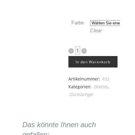
Farbe
Clear
Hufeisen
20er
In den Warenkorb
Set
Artikelnummer:
432
quantity
Kategorien:
Diverses
,
Glücksbringer
Das könnte Ihnen auch
gefallen: