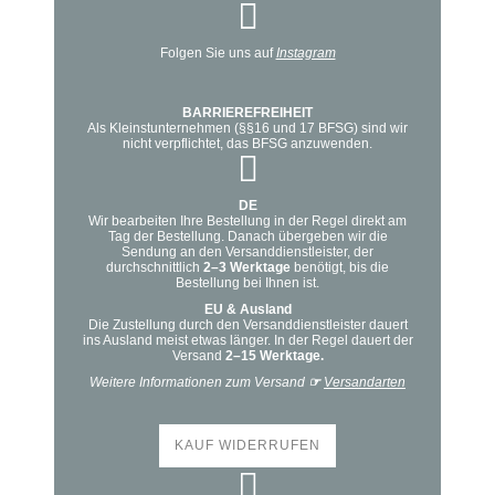
der
Produktseite
Folgen Sie uns auf
Instagram
gewählt
werden
BARRIEREFREIHEIT
Als Kleinstunternehmen (§§16 und 17 BFSG) sind wir
nicht verpflichtet, das BFSG anzuwenden.
DE
Wir bearbeiten Ihre Bestellung in der Regel direkt am
Tag der Bestellung. Danach übergeben wir die
Sendung an den Versanddienstleister, der
durchschnittlich
2–3 Werktage
benötigt, bis die
Bestellung bei Ihnen ist.
EU & Ausland
Die Zustellung durch den Versanddienstleister dauert
ins Ausland meist etwas länger. In der Regel dauert der
Versand
2–15 Werktage.
Weitere Informationen zum Versand
☞
Versandarten
KAUF WIDERRUFEN