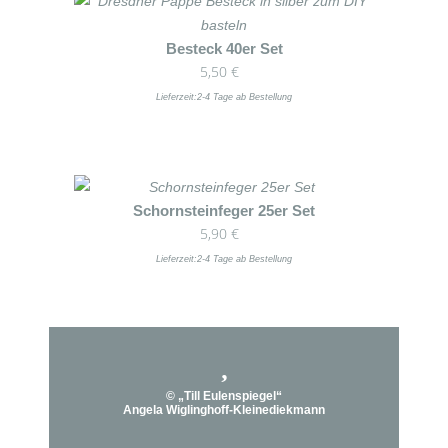
Die
werden
Optionen
Dieses
Besteck 40er Set
können
5,50
€
Produkt
auf
weist
Lieferzeit:
2-4 Tage ab Bestellung
der
mehrere
Produktseite
Varianten
gewählt
auf.
werden
Die
Dieses
Schornsteinfeger 25er Set
Optionen
5,90
€
Produkt
können
weist
Lieferzeit:
2-4 Tage ab Bestellung
auf
mehrere
der
Varianten
Produktseite
auf.
gewählt
Die
werden
Optionen
© „Till Eulenspiegel“
können
Angela Wiglinghoff-Kleinediekmann
auf