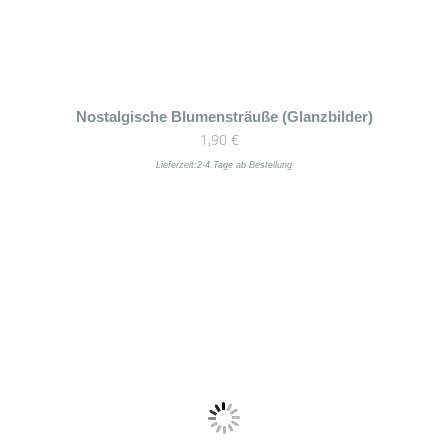
Nostalgische Blumensträuße (Glanzbilder)
1,90
€
Lieferzeit:
2-4 Tage ab Bestellung