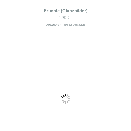
Früchte (Glanzbilder)
1,90
€
Lieferzeit:
2-4 Tage ab Bestellung