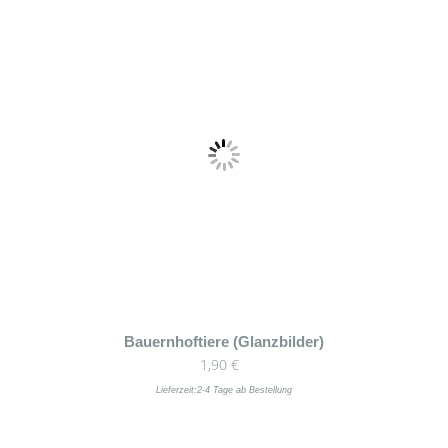
Bauernhoftiere (Glanzbilder)
1,90
€
Lieferzeit:
2-4 Tage ab Bestellung