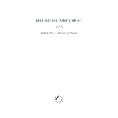
Meerestiere (Glanzbilder)
1,90
€
Lieferzeit:
2-4 Tage ab Bestellung