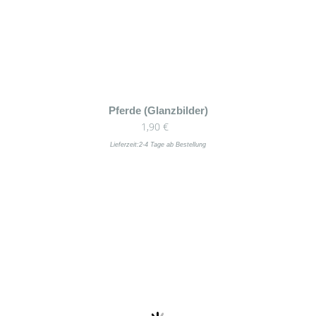
Pferde (Glanzbilder)
1,90
€
Lieferzeit:
2-4 Tage ab Bestellung