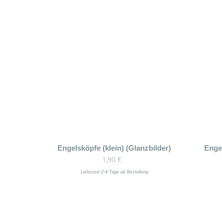
Engelsköpfe (klein) (Glanzbilder)
Engel
1,90
€
Lieferzeit:
2-4 Tage ab Bestellung