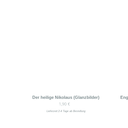
Der heilige Nikolaus (Glanzbilder)
Eng
1,90
€
Lieferzeit:
2-4 Tage ab Bestellung