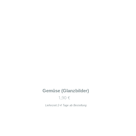
Gemüse (Glanzbilder)
1,90
€
Lieferzeit:
2-4 Tage ab Bestellung