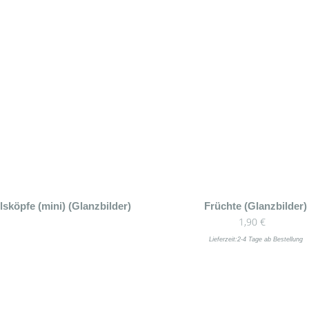
sköpfe (mini) (Glanzbilder)
Früchte (Glanzbilder)
1,90
€
Lieferzeit:
2-4 Tage ab Bestellung