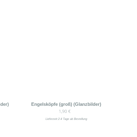
der)
Engelsköpfe (groß) (Glanzbilder)
1,90
€
Lieferzeit:
2-4 Tage ab Bestellung