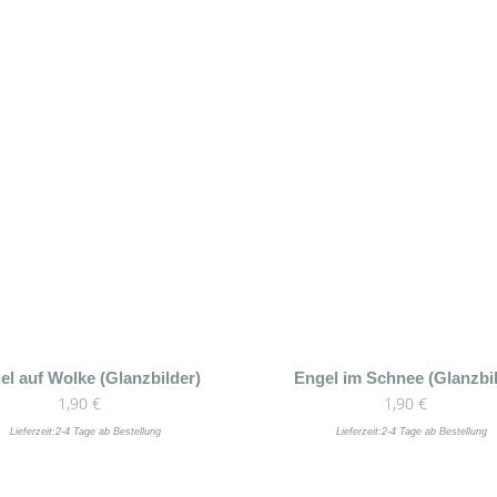
el auf Wolke (Glanzbilder)
Engel im Schnee (Glanzbil
1,90
€
1,90
€
Lieferzeit:
2-4 Tage ab Bestellung
Lieferzeit:
2-4 Tage ab Bestellung