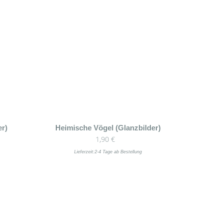
er)
Heimische Vögel (Glanzbilder)
1,90
€
Lieferzeit:
2-4 Tage ab Bestellung