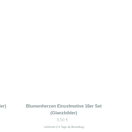
er)
Blumenherzen Einzelmotive 16er Set
(Glanzbilder)
3,50
€
Lieferzeit:
2-4 Tage ab Bestellung