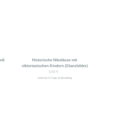
roß
Historische Nikoläuse mit
viktorianischen Kindern (Glanzbilder)
3,50
€
Lieferzeit:
2-4 Tage ab Bestellung