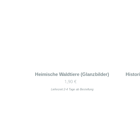
Heimische Waldtiere (Glanzbilder)
Histor
1,90
€
Lieferzeit:
2-4 Tage ab Bestellung