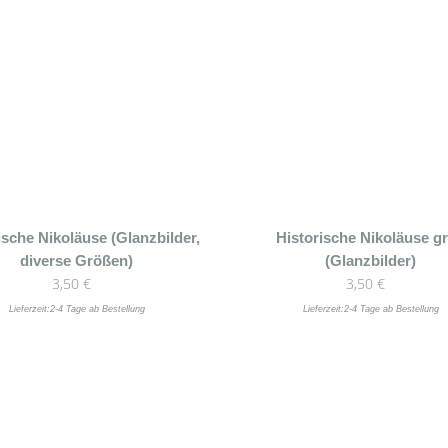
ische Nikoläuse (Glanzbilder,
Historische Nikoläuse g
diverse Größen)
(Glanzbilder)
3,50
€
3,50
€
Lieferzeit:
2-4 Tage ab Bestellung
Lieferzeit:
2-4 Tage ab Bestellung