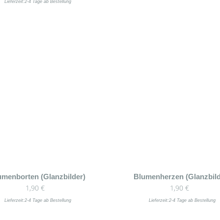
Lieferzeit:
2-4 Tage ab Bestellung
umenborten (Glanzbilder)
Blumenherzen (Glanzbild
1,90
€
1,90
€
Lieferzeit:
2-4 Tage ab Bestellung
Lieferzeit:
2-4 Tage ab Bestellung