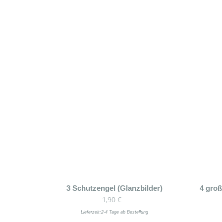
3 Schutzengel (Glanzbilder)
4 gro
1,90
€
Lieferzeit:
2-4 Tage ab Bestellung