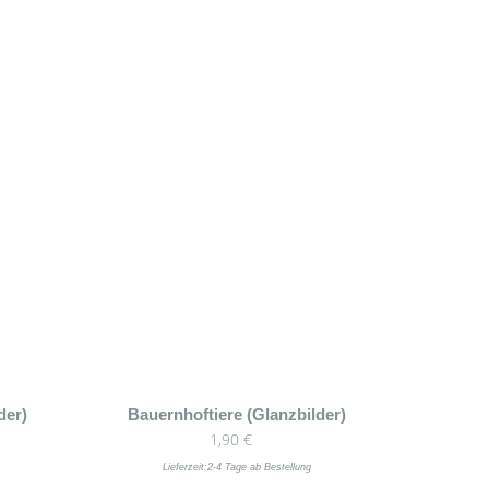
der)
Bauernhoftiere (Glanzbilder)
1,90
€
Lieferzeit:
2-4 Tage ab Bestellung