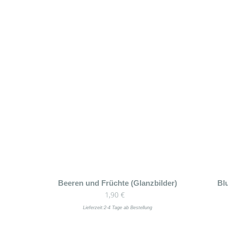
Beeren und Früchte (Glanzbilder)
Bl
1,90
€
Lieferzeit:
2-4 Tage ab Bestellung