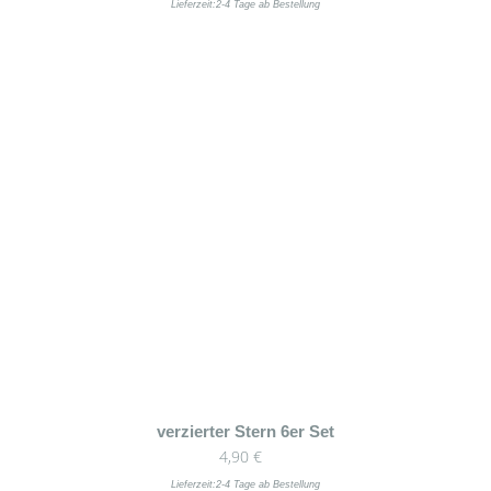
weist
Lieferzeit:
2-4 Tage ab Bestellung
mehrere
Varianten
auf.
Die
Optionen
können
auf
der
Produktseite
gewählt
werden
Dieses
verzierter Stern 6er Set
4,90
€
Produkt
weist
Lieferzeit:
2-4 Tage ab Bestellung