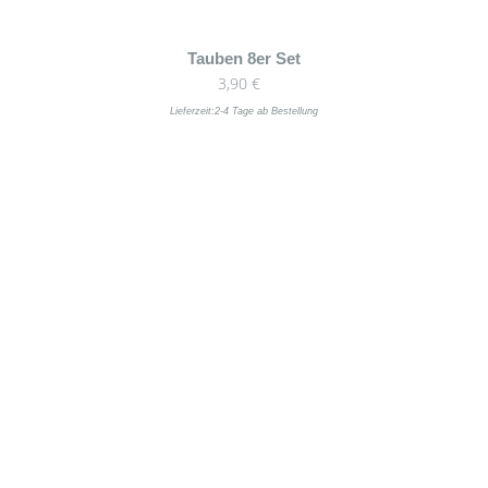
Dieses
Tauben 8er Set
3,90
€
Produkt
weist
Lieferzeit:
2-4 Tage ab Bestellung
mehrere
Varianten
auf.
Die
Optionen
können
auf
der
Produktseite
gewählt
werden