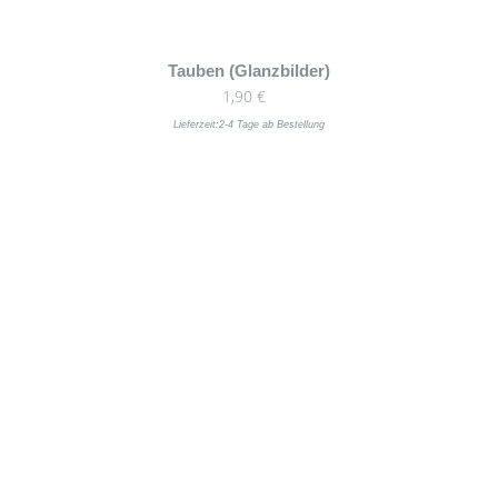
Tauben (Glanzbilder)
1,90
€
Lieferzeit:
2-4 Tage ab Bestellung