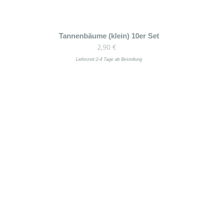
Dieses
Tannenbäume (klein) 10er Set
2,90
€
Produkt
weist
Lieferzeit:
2-4 Tage ab Bestellung
mehrere
Varianten
auf.
Die
Optionen
können
auf
der
Produktseite
gewählt
werden