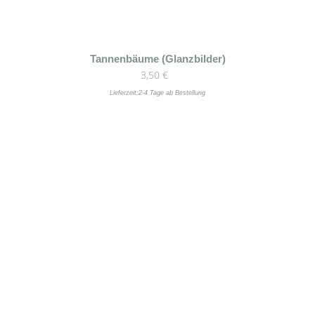
Tannenbäume (Glanzbilder)
3,50
€
Lieferzeit:
2-4 Tage ab Bestellung