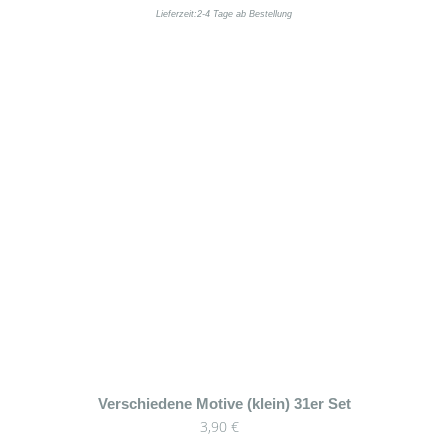
Lieferzeit:
2-4 Tage ab Bestellung
Dieses
Verschiedene Motive (klein) 31er Set
3,90
€
Produkt