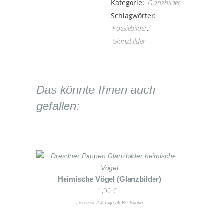
Kategorie:
Glanzbilder
Kindern
Schlagwörter:
Poesiebilder
,
(Glanzbilder)
Glanzbilder
quantity
Das könnte Ihnen auch
gefallen:
Heimische Vögel (Glanzbilder)
1,90
€
Lieferzeit:
2-4 Tage ab Bestellung