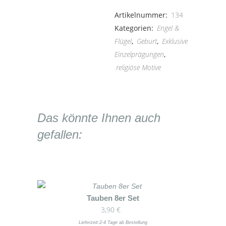
mit
Artikelnummer:
134
Kind
Kategorien:
Engel &
Flügel
,
Geburt
,
Exklusive
&
Einzelprägungen
,
Blumen)
religiöse Motive
quantity
Das könnte Ihnen auch
gefallen:
Dieses
Tauben 8er Set
3,90
€
Produkt
weist
Lieferzeit:
2-4 Tage ab Bestellung