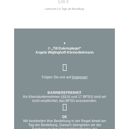
3,00
€
Produkt
können
weist
Lieferzeit:
2-4 Tage ab Bestellung
auf
mehrere
der
Varianten
Produktseite
auf.
gewählt
Die
werden
Optionen
© „Till Eulenspiegel“
können
Angela Wiglinghoff-Kleinediekmann
auf
der
Produktseite
Folgen Sie uns auf
Instagram
gewählt
werden
BARRIEREFREIHEIT
Als Kleinstunternehmen (§§16 und 17 BFSG) sind wir
nicht verpflichtet, das BFSG anzuwenden.
DE
Wir bearbeiten Ihre Bestellung in der Regel direkt am
Tag der Bestellung. Danach übergeben wir die