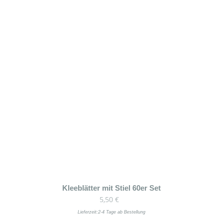
Dieses
Kleeblätter mit Stiel 60er Set
5,50
€
Produkt
weist
Lieferzeit:
2-4 Tage ab Bestellung