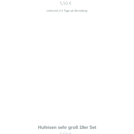
5,50
€
Produkt
weist
Lieferzeit:
2-4 Tage ab Bestellung
mehrere
Varianten
auf.
Die
Optionen
können
auf
der
Produktseite
gewählt
werden
Dieses
Hufeisen sehr groß 18er Set