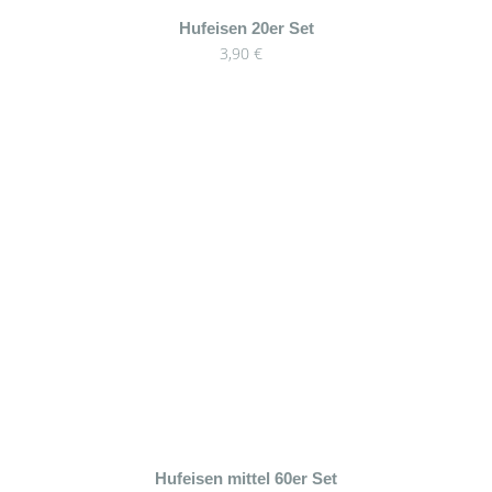
Hufeisen 20er Set
3,90
€
Dieses
Hufeisen mittel 60er Set