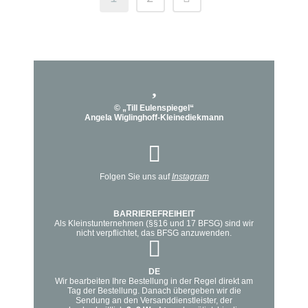
auf.
Die
Optionen
können
auf
der
Produktseite
© „Till Eulenspiegel“
Angela Wiglinghoff-Kleinediekmann
gewählt
werden
Folgen Sie uns auf
Instagram
BARRIEREFREIHEIT
Als Kleinstunternehmen (§§16 und 17 BFSG) sind wir
nicht verpflichtet, das BFSG anzuwenden.
DE
Wir bearbeiten Ihre Bestellung in der Regel direkt am
Tag der Bestellung. Danach übergeben wir die
Sendung an den Versanddienstleister, der