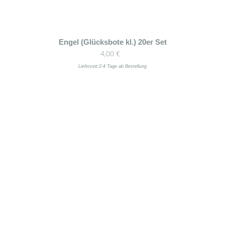
Dieses
Engel (Glücksbote kl.) 20er Set
4,00
€
Produkt
weist
Lieferzeit:
2-4 Tage ab Bestellung
mehrere
Varianten
auf.
Die
Optionen
können
auf
der
Produktseite
gewählt
werden