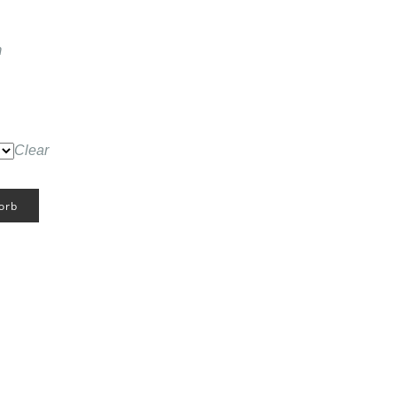
m
Clear
orb