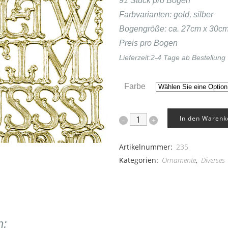
91 Stück pro Bogen
Farbvarianten: gold, silber
Bogengröße: ca. 27cm x 30c
Preis pro Bogen
Lieferzeit:
2-4 Tage ab Bestellung
Farbe
In den Warenk
Buchstaben
91er
Artikelnummer:
235
Set
Kategorien:
Ornamente
,
Diverses
quantity
n: