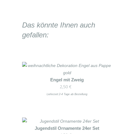
Das könnte Ihnen auch
gefallen:
Dieses
Engel mit Zweig
2,50
€
Produkt
weist
Lieferzeit:
2-4 Tage ab Bestellung
mehrere
Varianten
auf.
Die
Dieses
Jugendstil Ornamente 24er Set
Optionen