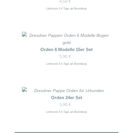
4,50
€
Produkt
können
weist
Lieferzeit:
2-4 Tage ab Bestellung
auf
mehrere
der
Varianten
Produktseite
auf.
gewählt
Die
werden
Optionen
Dieses
Orden 6 Modelle 15er Set
können
5,90
€
Produkt
auf
weist
Lieferzeit:
2-4 Tage ab Bestellung
der
mehrere
Produktseite
Varianten
gewählt
auf.
werden
Die
Dieses
Orden 24er Set
Optionen
5,90
€
Produkt
können
weist
Lieferzeit:
2-4 Tage ab Bestellung
auf
mehrere
der
Varianten
Produktseite