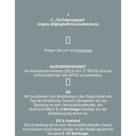
auf.
gewählt
Die
werden
Optionen
© „Till Eulenspiegel“
können
Angela Wiglinghoff-Kleinediekmann
auf
der
Produktseite
Folgen Sie uns auf
Instagram
gewählt
werden
BARRIEREFREIHEIT
Als Kleinstunternehmen (§§16 und 17 BFSG) sind wir
nicht verpflichtet, das BFSG anzuwenden.
DE
Wir bearbeiten Ihre Bestellung in der Regel direkt am
Tag der Bestellung. Danach übergeben wir die
Sendung an den Versanddienstleister, der
durchschnittlich
2–3 Werktage
benötigt, bis die
Bestellung bei Ihnen ist.
EU & Ausland
Die Zustellung durch den Versanddienstleister dauert
ins Ausland meist etwas länger. In der Regel dauert der
Versand
2–15 Werktage.