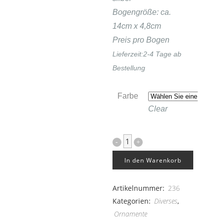
Bogengröße: ca.
14cm x 4,8cm
Preis pro Bogen
Lieferzeit:
2-4 Tage ab
Bestellung
Farbe
Clear
Zahlen
20er
In den Warenkorb
Set
Artikelnummer:
236
quantity
Kategorien:
Diverses
,
Ornamente