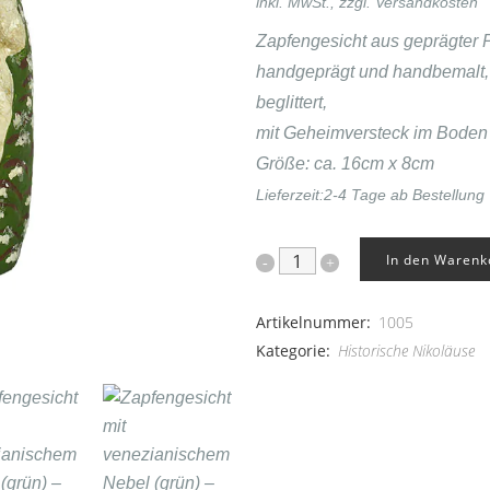
inkl. MwSt., zzgl.
Versandkosten
Zapfengesicht aus geprägter 
handgeprägt und handbemalt, 
beglittert,
mit Geheimversteck im Boden
Größe: ca. 16cm x 8cm
Lieferzeit:
2-4 Tage ab Bestellung
In den Warenk
Zapfengesicht
mit
Artikelnummer:
1005
venezianischem
Kategorie:
Historische Nikoläuse
Nebel
(grün)
quantity