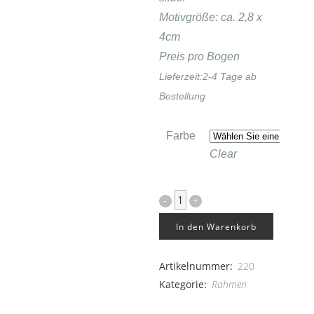
Motivgröße: ca. 2,8 x
4cm
Preis pro Bogen
Lieferzeit:
2-4 Tage ab
Bestellung
Farbe
Clear
Rahmen
3er
In den Warenkorb
Set
Artikelnummer:
220
quantity
Kategorie:
Rahmen