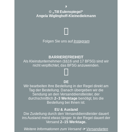
werden
Optionen
© „Till Eulenspiegel“
können
Angela Wiglinghoff-Kleinediekmann
auf
der
Produktseite
Folgen Sie uns auf
Instagram
gewählt
werden
BARRIEREFREIHEIT
Als Kleinstunternehmen (§§16 und 17 BFSG) sind wir
nicht verpflichtet, das BFSG anzuwenden.
DE
Wir bearbeiten Ihre Bestellung in der Regel direkt am
Tag der Bestellung. Danach übergeben wir die
Sendung an den Versanddienstleister, der
durchschnittlich
2–3 Werktage
benötigt, bis die
Bestellung bei Ihnen ist.
EU & Ausland
Die Zustellung durch den Versanddienstleister dauert
ins Ausland meist etwas länger. In der Regel dauert der
Versand
2–15 Werktage.
Weitere Informationen zum Versand
☞
Versandarten