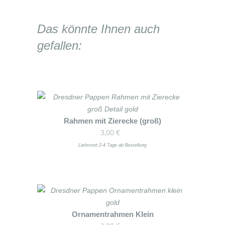
Das könnte Ihnen auch
gefallen:
Dieses
Rahmen mit Zierecke (groß)
3,00
€
Produkt
weist
Lieferzeit:
2-4 Tage ab Bestellung
mehrere
Varianten
auf.
Die
Optionen
Dieses
Ornamentrahmen Klein
können