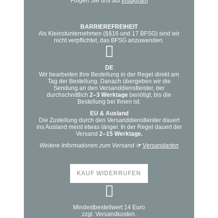
Folgen Sie uns auf
Instagram
gewählt
werden
BARRIEREFREIHEIT
Als Kleinstunternehmen (§§16 und 17 BFSG) sind wir
nicht verpflichtet, das BFSG anzuwenden.
DE
Wir bearbeiten Ihre Bestellung in der Regel direkt am
Tag der Bestellung. Danach übergeben wir die
Sendung an den Versanddienstleister, der
durchschnittlich
2–3 Werktage
benötigt, bis die
Bestellung bei Ihnen ist.
EU & Ausland
Die Zustellung durch den Versanddienstleister dauert
ins Ausland meist etwas länger. In der Regel dauert der
Versand
2–15 Werktage.
Weitere Informationen zum Versand
☞
Versandarten
KAUF WIDERRUFEN
Mindestbestellwert 14 Euro
zzgl. Versandkosten.