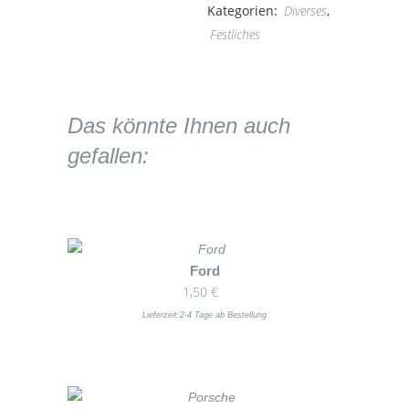
quantity
Kategorien:
Diverses
,
Festliches
Das könnte Ihnen auch
gefallen:
Dieses
Ford
1,50
€
Produkt
weist
Lieferzeit:
2-4 Tage ab Bestellung
mehrere
Varianten
auf.
Die