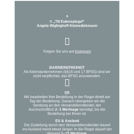
auf.
gewählt
Die
werden
Optionen
© „Till Eulenspiegel“
können
Angela Wiglinghoff-Kleinediekmann
auf
der
Produktseite
Folgen Sie uns auf
Instagram
gewählt
werden
BARRIEREFREIHEIT
Als Kleinstunternehmen (§§16 und 17 BFSG) sind wir
nicht verpflichtet, das BFSG anzuwenden.
DE
Wir bearbeiten Ihre Bestellung in der Regel direkt am
Tag der Bestellung. Danach übergeben wir die
Sendung an den Versanddienstleister, der
durchschnittlich
2–3 Werktage
benötigt, bis die
Bestellung bei Ihnen ist.
EU & Ausland
Die Zustellung durch den Versanddienstleister dauert
ins Ausland meist etwas länger. In der Regel dauert der
Versand
2–15 Werktage.