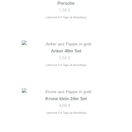
Dieses
Porsche
Optionen
1,50
€
Produkt
können
weist
Lieferzeit:
2-4 Tage ab Bestellung
auf
mehrere
der
Varianten
Produktseite
auf.
gewählt
Die
werden
Dieses
Anker 48er Set
Optionen
5,50
€
Produkt
können
weist
Lieferzeit:
2-4 Tage ab Bestellung
auf
mehrere
der
Varianten
Produktseite
auf.
gewählt
Die
werden
Dieses
Krone klein 24er Set
Optionen
4,00
€
Produkt
können
weist
Lieferzeit:
2-4 Tage ab Bestellung
auf
mehrere
der
Varianten
Produktseite