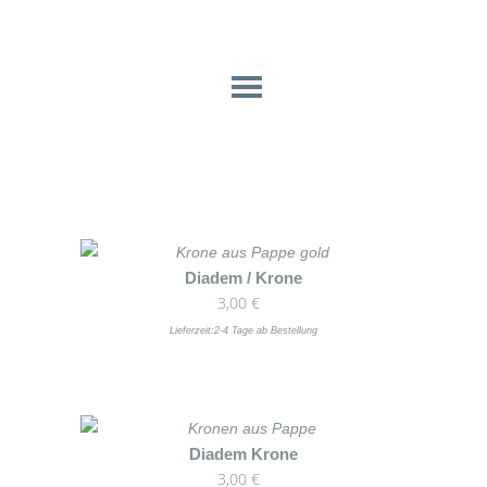
Dieses
Diadem / Krone
3,00
€
Produkt
weist
Lieferzeit:
2-4 Tage ab Bestellung
mehrere
Varianten
auf.
Die
Dieses
Diadem Krone
Optionen
3,00
€
Produkt
können