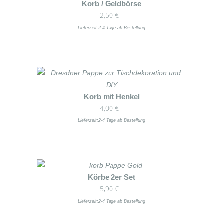
Dieses
Korb / Geldbörse
Optionen
2,50
€
Produkt
können
weist
Lieferzeit:
2-4 Tage ab Bestellung
auf
mehrere
der
Varianten
Produktseite
auf.
gewählt
Die
werden
Optionen
Dieses
Korb mit Henkel
können
4,00
€
Produkt
auf
weist
Lieferzeit:
2-4 Tage ab Bestellung
der
mehrere
Produktseite
Varianten
gewählt
auf.
werden
Die
Dieses
Körbe 2er Set
Optionen
5,90
€
Produkt
können
weist
Lieferzeit:
2-4 Tage ab Bestellung
auf
mehrere
der