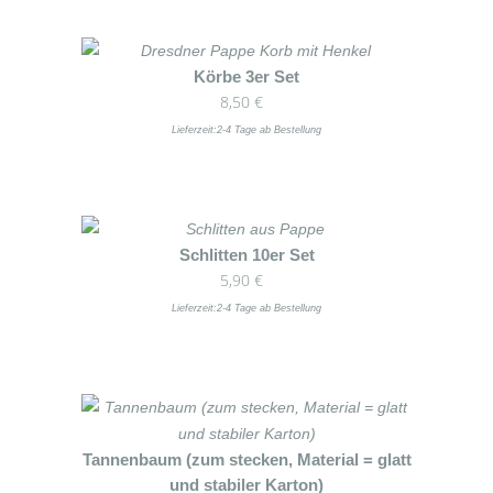
Varianten
Produktseite
auf.
gewählt
Die
werden
Dieses
Körbe 3er Set
Optionen
8,50
€
Produkt
können
weist
Lieferzeit:
2-4 Tage ab Bestellung
auf
mehrere
der
Varianten
Produktseite
auf.
gewählt
Die
werden
Dieses
Schlitten 10er Set
Optionen
5,90
€
Produkt
können
weist
Lieferzeit:
2-4 Tage ab Bestellung
auf
mehrere
der
Varianten
Produktseite
auf.
gewählt
Die
werden
Optionen
Dieses
Tannenbaum (zum stecken, Material = glatt
können
und stabiler Karton)
Produkt
auf